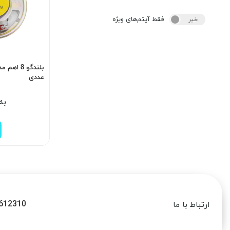
فقط آیتم‌های ویژه
خیر
بله
عددی
به
612310
ارتباط با ما