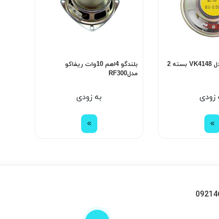
بلندگو 8 اهم مدل VK4148 بسته 2
بلندگو 4اهم 10وات ریفاکو
مدلRF300
 زودی
به زودی
09214