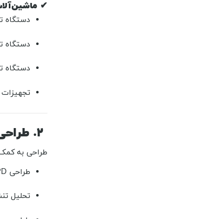
✔
ماشین‌آل
دستگاه ت
دستگاه 
دستگاه ت
تجهیزات ا
۲. طراحی مکانیک و شاسی دستگاه (Mechanical Design)
طراحی به کمک SolidWorks، CATIA و ion 360
طراحی ۳D کامل دستگاه
تحلیل تن