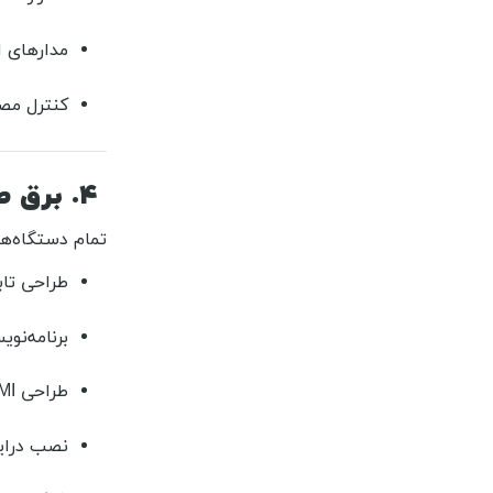
مدارهای ایمنی (d, Overheat
کنترل مص
۴. برق صنعتی + اتوماسیون دستگاه (PLC – HMI – Inverter)
تمام دستگاه‌ه
طراحی تاب
برنامه‌نویسی emens، Delta، Omron، LS
طراحی HMI با رابط کاربری حرفه‌ای
نصب درایو