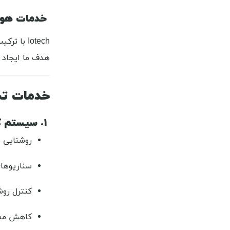
خدمات هوشم
Iotech با ترکیب
هدف ما ایجاد
خدمات ت
۱. سیستم کنترل روشنایی هوشمند
روشنایی قا
سناریوهای
کنترل روش
کاهش مصر