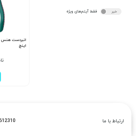
فقط آیتم‌های ویژه
خیر
بله
اینچ
نا
612310
ارتباط با ما