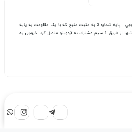
این سنسور دما با خروجی دیجیتال است و شما به راحتی میتوانید آن را به آردينو متصل کنید ، پایه شماره 1 زمین - پایه شماره 2 خروجي - پایه شماره 3 به مثبت منبع که با یک مقاومت به پایه
شماره 2 نیز وصل میشود . ارتباط اين سنسور با آردوينو از طريق پروتكل 1 سيمه 1wire برقرار ميشود.بنابراين ميتوان چندين سنسور را تنها از طريق 1 سيم مشترك به آردوينو متصل كرد. خروجی به