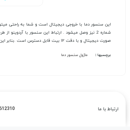
صورت دیجیتال و با دقت ۱۲ بیت قابل دسترس است .بنابر اين ميتوان دما را با دقت 0.0625 درجه سانتيگراد اندازه گيري كرد.
برچسبها :
ماژول سنسور دما
612310
ارتباط با ما