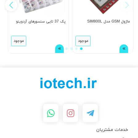
ماژول GSM مدل SIM800L
پک 37 تایی سنسورهای آردوینو
ما
موجود
موجود
خدمات مشتریان