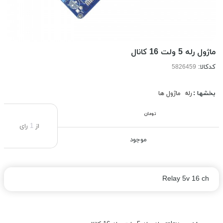
ماژول رله 5 ولت 16 کانال
کدکالا:
بخشها :
رله
ماژول ها
تومان
از
1
رای
موجود
Relay 5v 16 ch