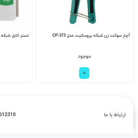
آچار سوکت زن شبکه پروسکیت مدل CP-373
تستر کابل شبکه مدل 
موجود
612310
ارتباط با ما