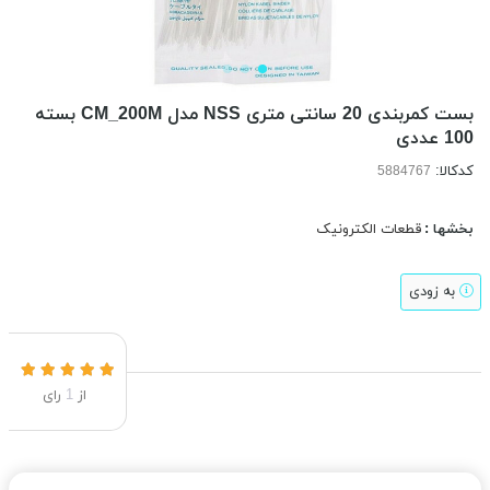
بست کمربندی 20 سانتی متری NSS مدل CM_200M بسته
100 عددی
کدکالا:
بخشها :
قطعات الکترونیک
به زودی
از
1
رای