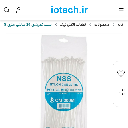
خانه
محصولات
قطعات الکترونیک
بست کمربندی 20 سانتی متری NSS مدل CM_200M بسته 100 عددی