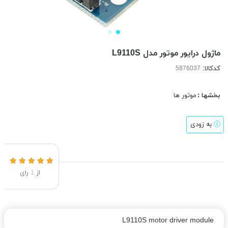
ماژول درایور موتور مدل L9110S
کدکالا:
بخشها :
موتور ها
به زودی
از
1
رای
L9110S motor driver module