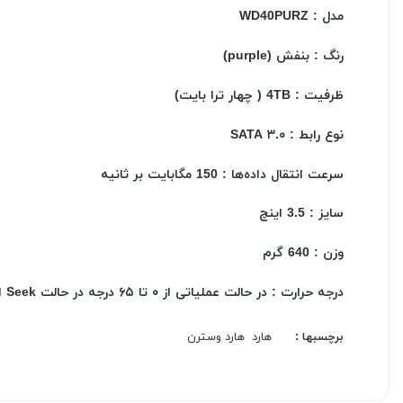
مدل : WD40PURZ
رنگ : بنفش (purple)
ظرفیت : 4TB ( چهار ترا بایت)
نوع رابط : SATA ۳.۰
سرعت انتقال داده‌ها : 150 مگابایت بر ثانیه
سایز : 3.5 اینچ
وزن : 640 گرم
درجه حرارت : در حالت عملیاتی از ۰ تا ۶۵ درجه در حالت Seek از ۴۰- تا ۷۰ درجه سانتی‌گراد
برچسبها :
هارد
هارد وسترن