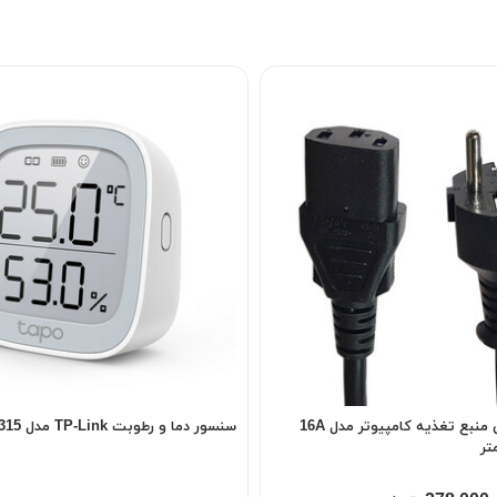
کابل پاور سه پین منبع تغذیه کامپیوتر مدل 16A
سنسور دما و رطوبت TP-Link مدل Tapo T315