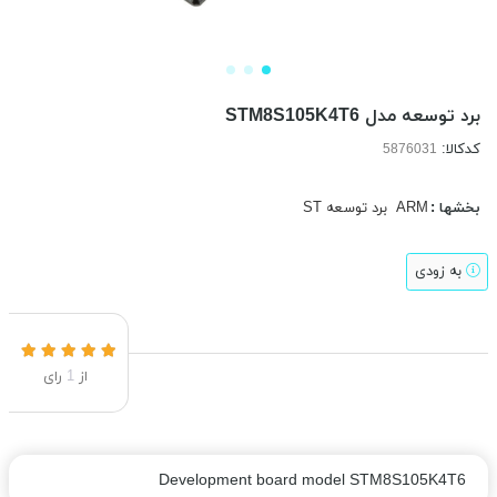
برد توسعه مدل STM8S105K4T6
کدکالا:
بخشها :
ARM
برد توسعه ST
به زودی
از
1
رای
Development board model STM8S105K4T6