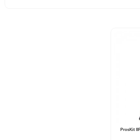
ن اتوماتیک پروسکیت ProsKit 8PK-