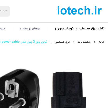
تابلو برق صنعتی و اتوماسیون
بردهای توسعه
ماژو
خانه
محصولات
برق صنعتی
کابل برق 3 پین مدل power cable طول 3 متر