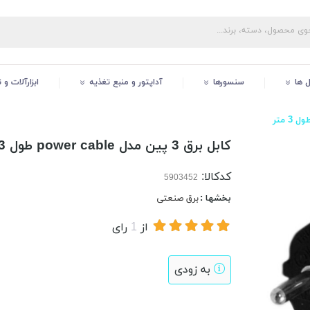
ل ها
سنسورها
آداپتور و منبع تغذیه
ابزارآلات و
کابل برق 3 پین مدل power cable طول 3 متر
کدکالا:
بخشها :
برق صنعتی
از
1
رای
به زودی