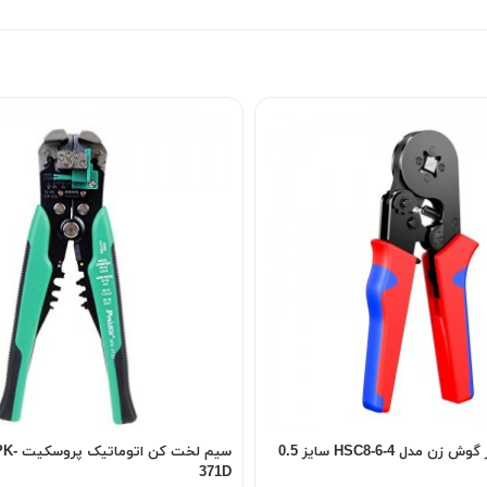
پرس وایرشو چهار گوش زن مدل HSC8-6-4 سایز 0.5
سیم لخت ک
371D