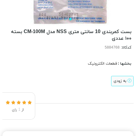
بست کمربندی 10 سانتی متری NSS مدل CM-100M بسته
۱۰۰ عددی
کدکالا:
بخشها :
قطعات الکترونیک
به زودی
از
1
رای